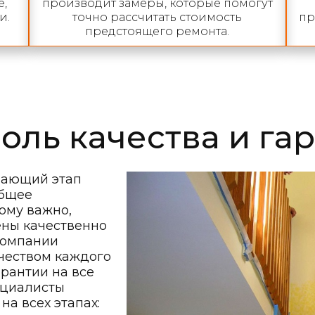
,
производит замеры, которые помогут
и.
точно рассчитать стоимость
пр
предстоящего ремонта.
оль качества и га
шающий этап
общее
ому важно,
ены качественно
 компании
чеством каждого
арантии на все
ециалисты
а всех этапах: