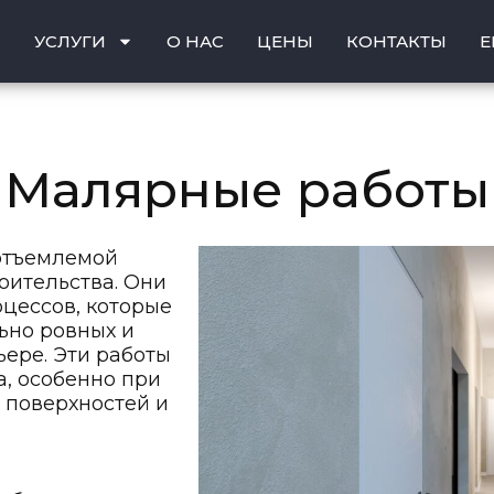
Я
УСЛУГИ
О НАС
ЦЕНЫ
КОНТАКТЫ
E
Малярные работы
отъемлемой
оительства. Они
цессов, которые
ьно ровных и
ьере. Эти работы
, особенно при
 поверхностей и
.