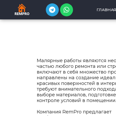
T
W
ГЛАВНА
e
h
l
a
e
t
g
s
r
a
a
p
m
p
Малярные работы являются не
частью любого ремонта или стр
включают в себя множество про
направлены на создание идеал
красивых поверхностей в интер
требуют внимательного подхода
выборе материалов, подготовке
контроле условий в помещении
Компания RemPro предлагает