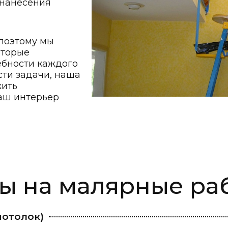
 нанесения
поэтому мы
оторые
ебности каждого
сти задачи, наша
жить
аш интерьер
ы на малярные ра
потолок)